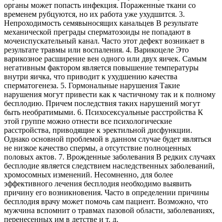
органы может попасть инфекция. Пораженные ткани со
временем рубцуются, но их работа уже ухудшится. 3.
Непроходимость семявыносящих канальцев В результате
механической преграды сперматозоиды не попадают в
мочеиспускательный канал. Часто этот дефект возникает в
результате травмы или воспаления. 4. Варикоцеле Это
варикозное расширение вен одного или двух яичек. Самым
негативным фактором является повышение температуры
внутри яичка, что приводит к ухудшению качества
сперматогенеза. 5. Гормональные нарушения Такие
нарушения могут привести как к частичному так и к полному
бесплодию. Причем последствия таких нарушений могут
быть необратимыми. 6. Психосексуальные расстройства К
этой группе можно отнести все психологические
расстройства, приводящие к эректильной дисфункции.
Однако основной проблемой в данном случае будет являться
не низкое качество спермы, а отсутствие полноценных
половых актов. 7. Врожденные заболевания В редких случаях
бесплодие является следствием наследственных заболеваний,
хромосомных изменений. Несомненно, для более
эффективного лечения бесплодия необходимо выявить
причину его возникновения. Часто в определении причины
бесплодия врачу может помочь сам пациент. Возможно, что
мужчина вспомнит о травмах пазовой области, заболеваниях,
перенесенных им в детстве и т. д.