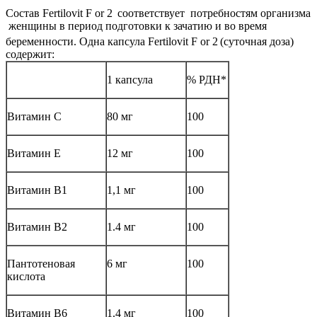
Состав Fertilovit F or 2
соответствует потребностям организма
женщины в период подготовки к зачатию и во время
беременности. Одна капсула Fertilovit F or 2
(суточная доза)
содержит:
1 капсула
% РДН*
Витамин C
80 мг
100
Витамин E
12 мг
100
Витамин B1
1,1 мг
100
Витамин B2
1.4 мг
100
Пантотеновая
6 мг
100
кислота
Витамин B6
1.4 мг
100