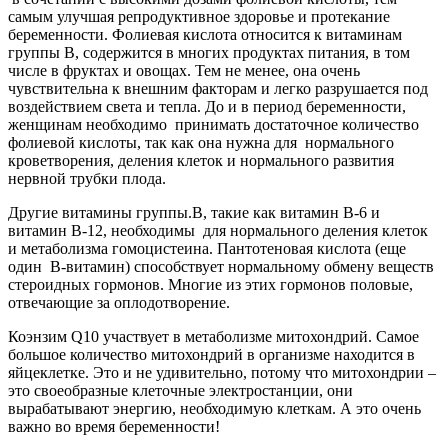
самым улучшая репродуктивное здоровье и протекание
беременности. Фолиевая кислота относится к витаминам
группы В, содержится в многих продуктах питания, в том
числе в фруктах и овощах. Тем не менее, она очень
чувствительна к внешним факторам и легко разрушается под
воздействием света и тепла. До и в период беременности,
женщинам необходимо принимать достаточное количество
фолиевой кислоты, так как она нужна для нормального
кроветворения, деления клеток и нормального развития
нервной трубки плода.
Другие витамины группы.В, такие как витамин B-6 и
витамин В-12, необходимы для нормального деления клеток
и метаболизма гомоцистеина. Пантотеновая кислота (еще
один B-витамин) способствует нормальному обмену веществ
стероидных гормонов. Многие из этих гормонов половые,
отвечающие за оплодотворение.
Коэнзим Q10 участвует в метаболизме митохондрий. Самое
большое количество митохондрий в организме находится в
яйцеклетке. Это и не удивительно, потому что митохондрии –
это своеобразные клеточные электростанции, они
вырабатывают энергию, необходимую клеткам. А это очень
важно во время беременности!