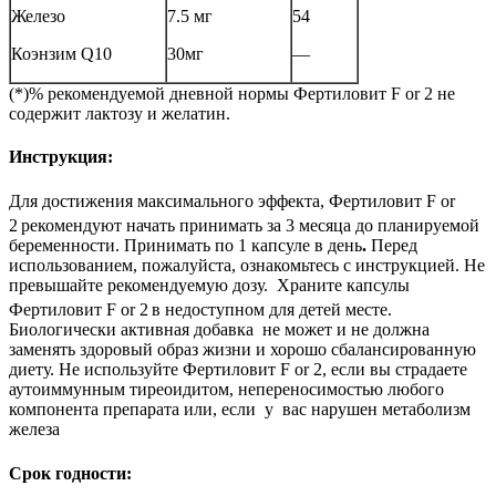
Железо
7.5 мг
54
Коэнзим Q10
30мг
—
(*)% рекомендуемой дневной нормы Фертиловит F or 2 не
содержит лактозу и желатин.
Инструкция:
Для достижения максимального эффекта, Фертиловит F or
2
рекомендуют начать принимать за 3 месяца до планируемой
беременности. Принимать по 1 капсуле в день
.
Перед
использованием, пожалуйста, ознакомьтесь с инструкцией. Не
превышайте рекомендуемую дозу. Храните капсулы
Фертиловит F or 2
в недоступном для детей месте.
Биологически активная добавка не может и не должна
заменять здоровый образ жизни и хорошо сбалансированную
диету. Не используйте Фертиловит F or 2, если вы страдаете
аутоиммунным тиреоидитом, непереносимостью любого
компонента препарата или, если у вас нарушен метаболизм
железа
Срок годности: