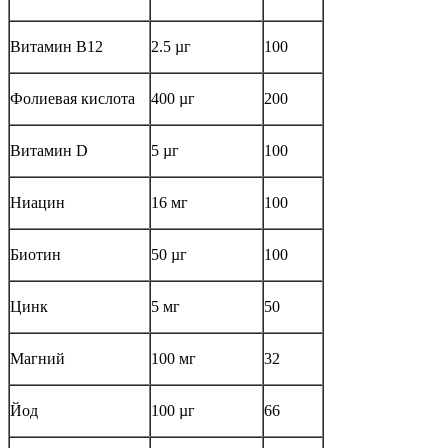
Витамин B12
2.5 µг
100
Фолиевая кислота
400 µг
200
Витамин D
5 µг
100
Ниацин
16 мг
100
Биотин
50 µг
100
Цинк
5 мг
50
Магний
100 мг
32
Йод
100 µг
66