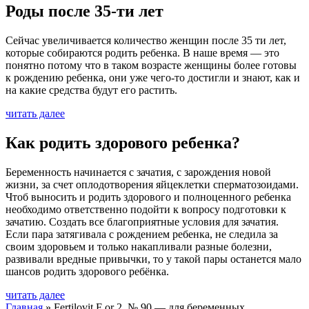
Роды после 35-ти лет
Сейчас увеличивается количество женщин после 35 ти лет,
которые собираются родить ребенка. В наше время — это
понятно потому что в таком возрасте женщины более готовы
к рождению ребенка, они уже чего-то достигли и знают, как и
на какие средства будут его растить.
читать далее
Как родить здорового ребенка?
Беременность начинается с зачатия, с зарождения новой
жизни, за счет оплодотворения яйцеклетки сперматозоидами.
Чтоб выносить и родить здорового и полноценного ребенка
необходимо ответственно подойти к вопросу подготовки к
зачатию. Создать все благоприятные условия для зачатия.
Если пара затягивала с рождением ребенка, не следила за
своим здоровьем и только накапливали разные болезни,
развивали вредные привычки, то у такой пары останется мало
шансов родить здорового ребёнка.
читать далее
Главная
»
Fertilovit F or 2, № 90 — для беременных