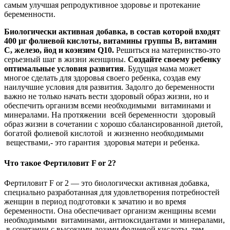
самым улучшая репродуктивное здоровье и протекание
беременности.
Биологически активная добавка, в состав которой входят
400 µг фолиевой кислоты, витамины группы В, витамин
С, железо, йод и коэнзим Q10.
Решиться на материнство-это
серьезный шаг в жизни женщины.
Создайте своему ребенку
оптимальные условия развития
. Будущая мама может
многое сделать для здоровья своего ребенка, создав ему
наилучшие условия для развития. Задолго до беременности
важно не только начать вести здоровый образ жизни, но и
обеспечить организм всеми необходимыми витаминами и
минералами. На протяжении всей беременности здоровый
образ жизни в сочетании с хорошо сбалансированной диетой,
богатой фолиевой кислотой и жизненно необходимыми
веществами,- это гарантия здоровья матери и ребенка.
Что
такое
Фертиловит F or 2
?
Фертиловит F or 2 — это биологически активная добавка,
специально разработанная для удовлетворения потребностей
женщин в период подготовки к зачатию и во время
беременности. Она обеспечивает организм женщины всеми
необходимыми витаминами, антиоксидантами и минералами,
в сочетании с высокими дозами фолиевой кислоты, тем