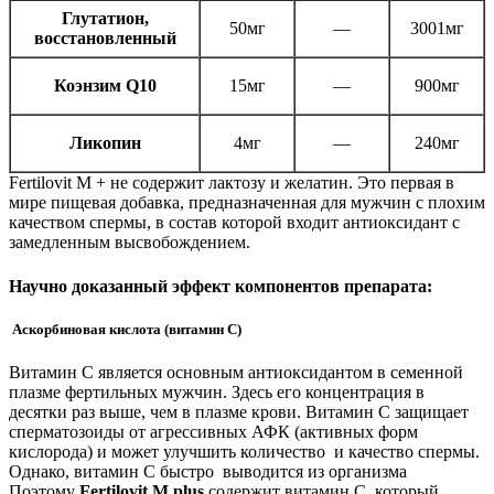
Глутатион,
50мг
—
3001мг
восстановленный
Коэнзим Q10
15мг
—
900мг
Ликопин
4мг
—
240мг
Fertilovit M + не содержит лактозу и желатин. Это первая в
мире пищевая добавка, предназначенная для мужчин с плохим
качеством спермы, в состав которой входит антиоксидант с
замедленным высвобождением.
Научно доказанный эффект компонентов препарата:
Аскорбиновая кислота (витамин С)
Витамин С является основным антиоксидантом в семенной
плазме фертильных мужчин. Здесь его концентрация в
десятки раз выше, чем в плазме крови. Витамин С защищает
сперматозоиды от агрессивных АФК (активных форм
кислорода) и может улучшить количество и качество спермы.
Однако, витамин С быстро выводится из организма
Поэтому
Fertilovit
M plus
содержит витамин С, который