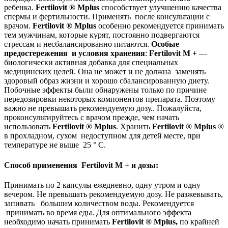
ребенка.
Fertilovit
®
Mplus
способствует улучшению качества
спермы и фертильности. Применять после консультации с
врачом.
Fertilovit
®
Mplus
особенно рекомендуется принимать
тем мужчинам, которые курят, постоянно подвергаются
стрессам и несбалансированно питаются.
Особые
предостережения и условия хранения
:
Fertilovit
M +
—
биологически активная добавка для специальных
медицинских целей. Она не может и не должна заменять
здоровый образ жизни и хорошо сбалансированную диету.
Побочные эффекты были обнаружены только по причине
передозировки некоторых компонентов препарата. Поэтому
важно не превышать рекомендуемую дозу.. Пожалуйста,
проконсультируйтесь с врачом прежде, чем начать
использовать
Fertilovit
®
Mplus
. Хранить
Fertilovit
®
Mplus
®
в прохладном, сухом недоступном для детей месте, при
температуре не выше 25 ° С.
Способ применения
Fertilovit
M +
и дозы:
Принимать по 2 капсулы ежедневно, одну утром и одну
вечером. Не превышать рекомендуемую дозу. Не разжевывать,
запивать большим количеством воды. Рекомендуется
принимать во время еды. Для оптимального эффекта
необходимо начать принимать
Fertilovit
®
Mplus
,
по крайней