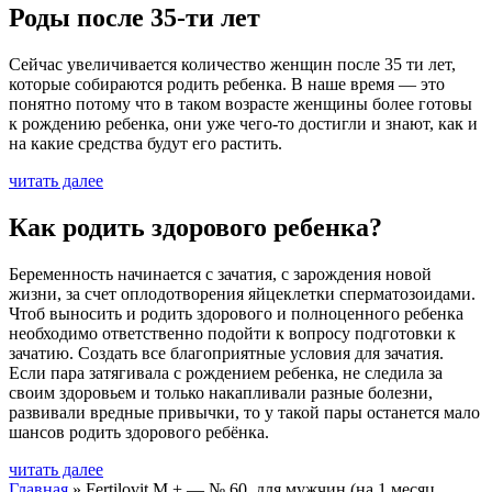
Роды после 35-ти лет
Сейчас увеличивается количество женщин после 35 ти лет,
которые собираются родить ребенка. В наше время — это
понятно потому что в таком возрасте женщины более готовы
к рождению ребенка, они уже чего-то достигли и знают, как и
на какие средства будут его растить.
читать далее
Как родить здорового ребенка?
Беременность начинается с зачатия, с зарождения новой
жизни, за счет оплодотворения яйцеклетки сперматозоидами.
Чтоб выносить и родить здорового и полноценного ребенка
необходимо ответственно подойти к вопросу подготовки к
зачатию. Создать все благоприятные условия для зачатия.
Если пара затягивала с рождением ребенка, не следила за
своим здоровьем и только накапливали разные болезни,
развивали вредные привычки, то у такой пары останется мало
шансов родить здорового ребёнка.
читать далее
Главная
»
Fertilovit M + — № 60, для мужчин (на 1 месяц