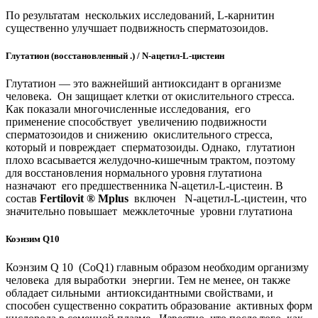
По результатам нескольких исследований, L-карнитин
существенно улучшает подвижность сперматозоидов.
Глутатион (восстановленный .) /
N
-ацетил-
L
-цистеин
Глутатион — это важнейший антиоксидант в организме
человека. Он защищает клетки от окислительного стресса.
Как показали многочисленные исследования, его
применение способствует увеличению подвижности
сперматозоидов и снижению окислительного стресса,
который и повреждает сперматозоиды. Однако, глутатион
плохо всасывается желудочно-кишечным трактом, поэтому
для восстановления нормального уровня глутатиона
назначают его предшественника N-ацетил-L-цистеин. В
состав
Fertilovit
®
Mplus
включен N-ацетил-L-цистеин, что
значительно повышает межклеточные уровни глутатиона
Коэнзим Q10
Коэнзим Q 10 (CoQ1) главным образом необходим организму
человека для выработки энергии. Тем не менее, он также
обладает сильными антиоксидантными свойствами, и
способен существенно сократить образование активных форм