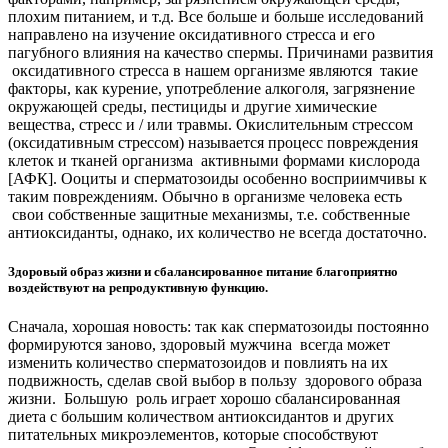
плохим питанием, и т.д. Все больше и больше исследований
направлено на изучение оксидативного стресса и его
пагубного влияния на качество спермы. Причинами развития
оксидативного стресса в нашем организме являются такие
факторы, как курение, употребление алкоголя, загрязнение
окружающей среды, пестициды и другие химические
вещества, стресс и / или травмы. Окислительным стрессом
(оксидативным стрессом) называется процесс повреждения
клеток и тканей организма активными формами кислорода
[АФК]. Ооциты и сперматозоиды особенно восприимчивы к
таким повреждениям. Обычно в организме человека есть
свои собственные защитные механизмы, т.е. собственные
антиоксиданты, однако, их количество не всегда достаточно.
Здоровый образ жизни и сбалансированное питание благоприятно
воздействуют на репродуктивную функцию.
Сначала, хорошая новость: так как сперматозоиды постоянно
формируются заново, здоровый мужчина всегда может
изменить количество сперматозоидов и повлиять на их
подвижность, сделав свой выбор в пользу здорового образа
жизни. Большую роль играет хорошо сбалансированная
диета с большим количеством антиоксидантов и других
питательных микроэлементов, которые способствуют