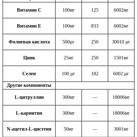
Витамин С
100мг
125
6002мг
Витамин Е
100мг
833
6002мг
Фолиевая кислота
500µг
250
30010 µг
Цинк
25мг
250
1501мг
Селен
100 µг
182
6002 µг
Другие компоненты
L-цитруллин
300мг
—
18006мг
L-карнитин
300мг
—
18006мг
N-ацетил-L-цистеин
50мг
—
3001мг