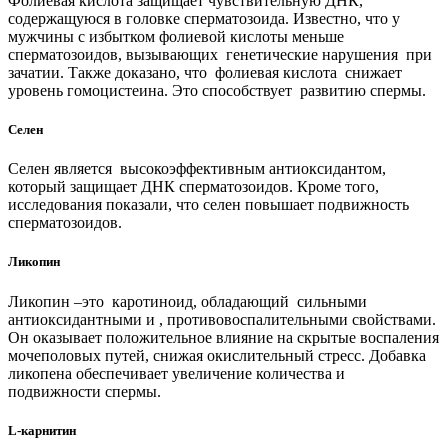
Фолиевая кислота защищает чувствительную ДНК,
содержащуюся в головке сперматозоида. Известно, что у
мужчины с избытком фолиевой кислоты меньше
сперматозоидов, вызывающих генетические нарушения при
зачатии. Также доказано, что фолиевая кислота снижает
уровень гомоцистеина. Это способствует развитию спермы.
Селен
Селен является высокоэффективным антиоксидантом,
который защищает ДНК сперматозоидов. Кроме того,
исследования показали, что селен повышает подвижность
сперматозоидов.
Ликопин
Ликопин –это каротиноид, обладающий сильными
антиоксидантными и , противовоспалительными свойствами.
Он оказывает положительное влияние на скрытые воспаления
мочеполовых путей, снижая окислительный стресс. Добавка
ликопена обеспечивает увеличение количества и
подвижности спермы.
L-карнитин