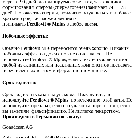
мере, за 90 дней, до планируемого зачатия, так как цикл
формирования спермы (сперматогенез) занимает 74 — 78
дней. Но качество спермы, возможно, улучшиться и за более
краткий срок, т.е. можно начинать
принимать
Fertilovit
®
Mplus
в любое время.
Побочные эффекты:
Обычно
Fertilovit
M +
переносится очень хорошо. Никаких
побочных эффектов до сих пор не описывалось. Не
используйте Fertilovit ® Mplus, если у вас есть аллергия на
любой из активных или неактивных компонентов препарата,
перечисленных в этом информационном листке.
Срок годности:
Срок годности указан на упаковке. Пожалуйста, не
используйте
Fertilovit
®
Mplus
, по истечению этой даты. Не
используйте препарат, если его упаковка порвана или, если
вы заметили фальсификацию. Не является лекарством.
Произведено в Германии по заказу:
Gonadosan AG
Zollstrasse 34, FL — 9490 Вадуц, Лихтенштейн