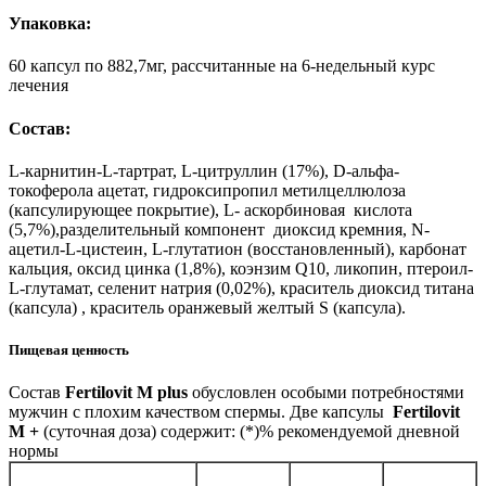
Упаковка:
60 капсул по 882,7мг, рассчитанные на 6-недельный курс
лечения
Состав:
L-карнитин-L-тартрат, L-цитруллин (17%), D-альфа-
токоферола ацетат, гидроксипропил метилцеллюлоза
(капсулирующее покрытие), L- аскорбиновая кислота
(5,7%),разделительный компонент диоксид кремния, N-
ацетил-L-цистеин, L-глутатион (восстановленный), карбонат
кальция, оксид цинка (1,8%), коэнзим Q10, ликопин, птероил-
L-глутамат, селенит натрия (0,02%), краситель диоксид титана
(капсула) , краситель оранжевый желтый S (капсула).
Пищевая ценность
Состав
Fertilovit
M plus
обусловлен особыми потребностями
мужчин с плохим качеством спермы. Две капсулы
Fertilovit
M +
(суточная доза) содержит: (*)% рекомендуемой дневной
нормы