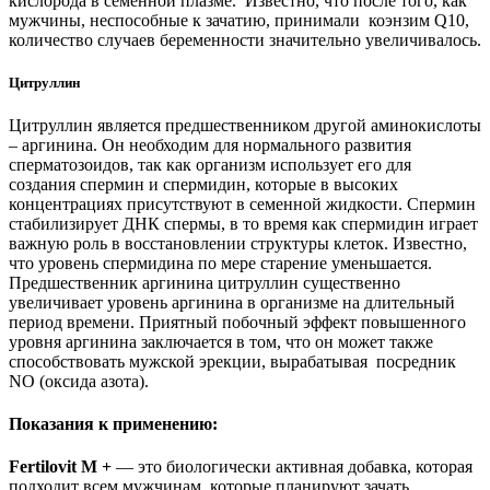
кислорода в семенной плазме. Известно, что после того, как
мужчины, неспособные к зачатию, принимали коэнзим Q10,
количество случаев беременности значительно увеличивалось.
Цитруллин
Цитруллин является предшественником другой аминокислоты
– аргинина. Он необходим для нормального развития
сперматозоидов, так как организм использует его для
создания спермин и спермидин, которые в высоких
концентрациях присутствуют в семенной жидкости. Спермин
стабилизирует ДНК спермы, в то время как спермидин играет
важную роль в восстановлении структуры клеток. Известно,
что уровень спермидина по мере старение уменьшается.
Предшественник аргинина цитруллин существенно
увеличивает уровень аргинина в организме на длительный
период времени. Приятный побочный эффект повышенного
уровня аргинина заключается в том, что он может также
способствовать мужской эрекции, вырабатывая посредник
NO (оксида азота).
Показания к применению
:
Fertilovit
M +
— это биологически активная добавка, которая
подходит всем мужчинам, которые планируют зачать