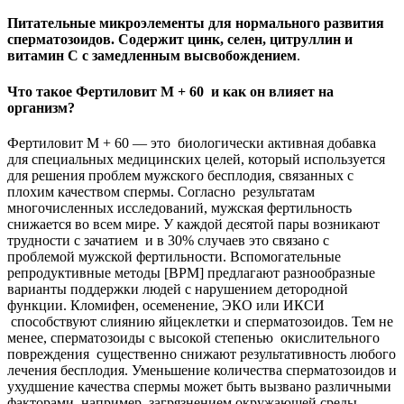
Питательные микроэлементы для нормального развития
сперматозоидов. Содержит цинк, селен, цитруллин и
витамин С с замедленным высвобождением
.
Что такое Фертиловит М + 60
и как он влияет на
организм?
Фертиловит М + 60 — это биологически активная добавка
для специальных медицинских целей, который используется
для решения проблем мужского бесплодия, связанных с
плохим качеством спермы. Согласно результатам
многочисленных исследований, мужская фертильность
снижается во всем мире. У каждой десятой пары возникают
трудности с зачатием и в 30% случаев это связано с
проблемой мужской фертильности. Вспомогательные
репродуктивные методы [ВРМ] предлагают разнообразные
варианты поддержки людей с нарушением детородной
функции. Кломифен, осеменение, ЭКО или ИКСИ
способствуют слиянию яйцеклетки и сперматозоидов. Тем не
менее, сперматозоиды с высокой степенью окислительного
повреждения существенно снижают результативность любого
лечения бесплодия. Уменьшение количества сперматозоидов и
ухудшение качества спермы может быть вызвано различными
факторами, например, загрязнением окружающей среды,