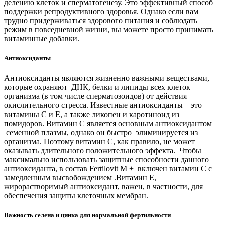
делению клеток и сперматогенезу. Это эффективный способ
поддержки репродуктивного здоровья. Однако если вам
трудно придерживаться здорового питания и соблюдать
режим в повседневной жизни, вы можете просто принимать
витаминные добавки.
Антиоксиданты
Антиоксиданты являются жизненно важными веществами,
которые охраняют ДНК, белки и липиды всех клеток
организма (в том числе сперматозоидов) от действия
окислительного стресса. Известные антиоксиданты – это
витамины С и Е, а также ликопен и каротиноид из
помидоров. Витамин С является основным антиоксидантом
семенной плазмы, однако он быстро элиминируется из
организма. Поэтому витамин С, как правило, не может
оказывать длительного положительного эффекта. Чтобы
максимально использовать защитные способности данного
антиоксиданта, в состав Fertilovit M + включен витамин С с
замедленным высвобождением .Витамин Е,
жирорастворимый антиоксидант, важен, в частности, для
обеспечения защиты клеточных мембран.
Важность селена и цинка для нормальной фертильности