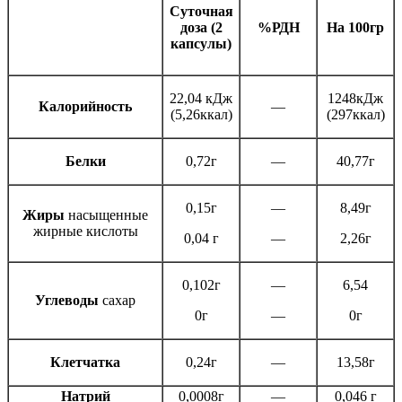
Суточная
доза (2
%РДН
На 100гр
капсулы)
22,04 кДж
1248кДж
Калорийность
—
(5,26ккал)
(297ккал)
Белки
0,72г
—
40,77г
0,15г
—
8,49г
Жиры
насыщенные
жирные кислоты
0,04 г
—
2,26г
0,102г
—
6,54
Углеводы
сахар
0г
—
0г
Клетчатка
0,24г
—
13,58г
Натрий
0,0008г
—
0,046 г