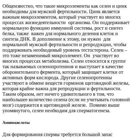
Общеизвестно, что такие микроэлементы как селен и цинк
необходимы для мужской фертильности. Цинк является
важным микроэлементом, который участвует во многих
процессах жизнедеятельности организма. Он поддерживает
нормальную функцию иммунной системы, рост и синтез
белка, также важен для нормального деления клеток и
синтеза ДНК. В дополнение к этому, он нужен для
нормальной мужской фертильности и репродукции, чтобы
поддерживать необходимый уровень тестостерона. Селен –
это тоже незаменимый микроэлемент. Он участвует во
многих процессах метаболизма. Селен относится к группе
так называемых селенопротеинов и выступает в качестве
оборонительного фермента, который защищает клетки от
активных форм кислорода. Другие селенопротеины
участвуют в обмене веществ гормонов щитовидной железы,
которая крайне важна для репродукции и фертильности.
Таким образом, нет ничего удивительного в том, что
наибольшее количество селена (если не учитывать головной
мозг) содержится в щитовидной железе. Помимо выше
упомянутого, селен необходим для сперматогенеза.
Аминокислоты
Для формирования спермы требуется большой запас